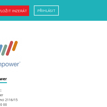
PŘIHLÁSIT
VLOŽIT INZERÁT
wer
:
er
nci 2116/15
0 00