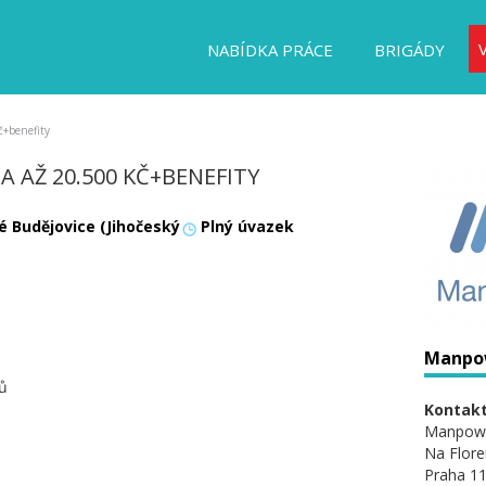
NABÍDKA PRÁCE
BRIGÁDY
č+benefity
A AŽ 20.500 KČ+BENEFITY
é Budějovice (Jihočeský
Plný úvazek
Manpo
ků
Kontakt
Manpow
Na Flore
Praha 11