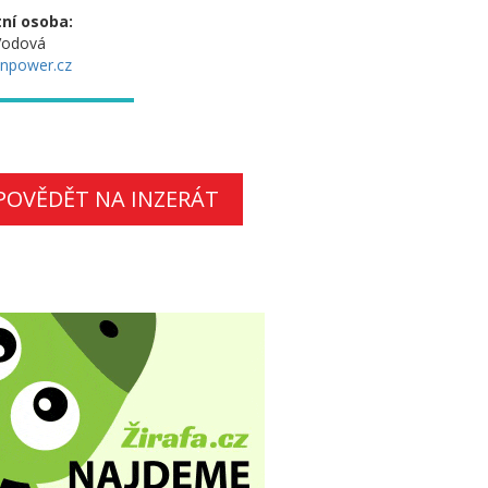
ní osoba:
Vodová
npower.cz
POVĚDĚT NA INZERÁT