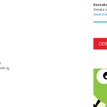
Kontakt
Renata 
www.ma
OD
i
šti aj.