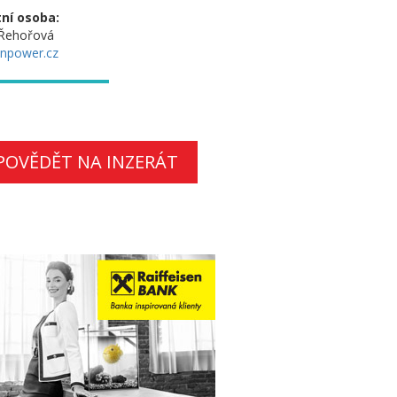
ní osoba:
 Řehořová
npower.cz
POVĚDĚT NA INZERÁT