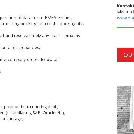
Kontakt
Martina
aration of data for all EMEA entities,
www.ma
final netting booking- automatic booking plus
ort and resolve timely any cross-company
ion of discrepancies;
OD
 Intercompany orders follow up;
s
r position in accounting dept.;
d (or similar e.g.SAP, Oracle etc);
s advantage;