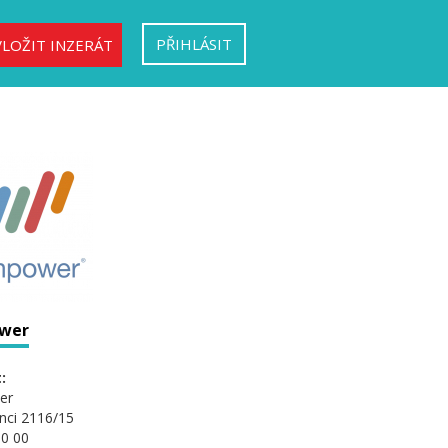
PŘIHLÁSIT
VLOŽIT INZERÁT
wer
:
er
nci 2116/15
0 00