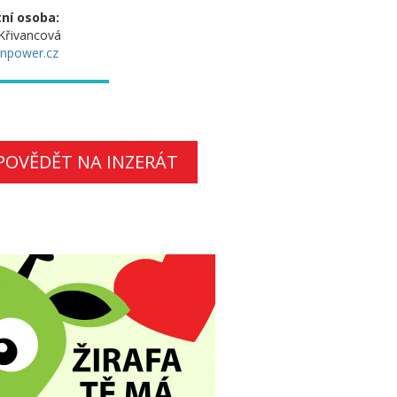
ní osoba:
Křivancová
npower.cz
POVĚDĚT NA INZERÁT