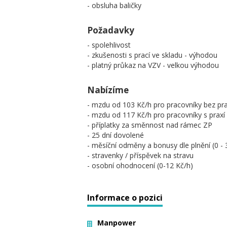
- obsluha baličky
Požadavky
- spolehlivost
- zkušenosti s prací ve skladu - výhodou
- platný průkaz na VZV - velkou výhodou
Nabízíme
- mzdu od 103 Kč/h pro pracovníky bez pr
- mzdu od 117 Kč/h pro pracovníky s praxí
- příplatky za směnnost nad rámec ZP
- 25 dní dovolené
- měsíční odměny a bonusy dle plnění (0 -
- stravenky / příspěvek na stravu
- osobní ohodnocení (0-12 Kč/h)
Informace o pozici
Manpower