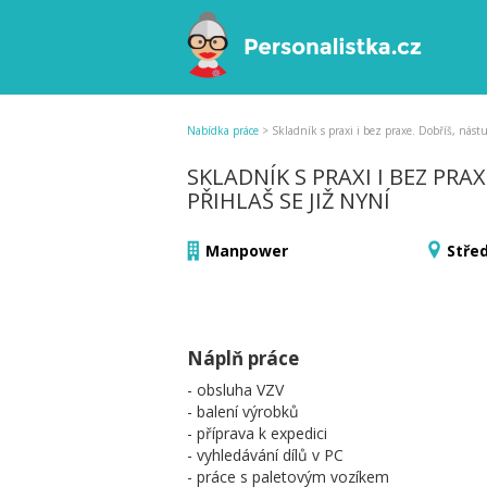
Nabídka práce
>
Skladník s praxi i bez praxe. Dobříš, nástu
SKLADNÍK S PRAXI I BEZ PRA
PŘIHLAŠ SE JIŽ NYNÍ
Manpower
Stře
Náplň práce
- obsluha VZV
- balení výrobků
- příprava k expedici
- vyhledávání dílů v PC
- práce s paletovým vozíkem