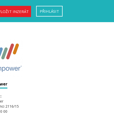
PŘIHLÁSIT
VLOŽIT INZERÁT
wer
:
er
nci 2116/15
0 00