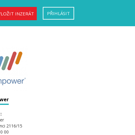
PŘIHLÁSIT
VLOŽIT INZERÁT
wer
:
er
nci 2116/15
0 00