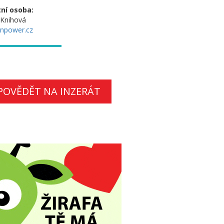
ní osoba:
 Knihová
npower.cz
POVĚDĚT NA INZERÁT