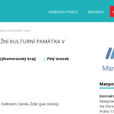
NABÍDKA PRÁCE
BRIGÁDY
amátka v soukromých rukou
IŽNÍ KULTURNÍ PAMÁTKA V
 (Jihomoravský kraj)
Plný úvazek
Manpo
Kontakt
Manpow
u s ředitelem Zámku Žďár (pan Kinský)
Na Flore
Praha 11