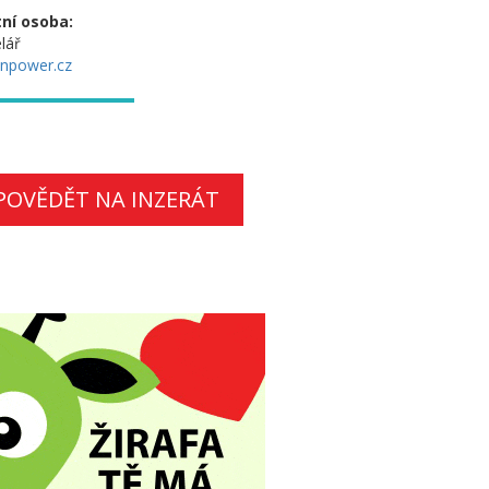
ní osoba:
lář
npower.cz
POVĚDĚT NA INZERÁT