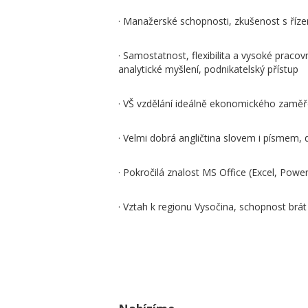
· Manažerské schopnosti, zkušenost s ří
· Samostatnost, flexibilita a vysoké pracovn
analytické myšlení, podnikatelský přístup
· VŠ vzdělání ideálně ekonomického zaměř
· Velmi dobrá angličtina slovem i písmem, d
· Pokročilá znalost MS Office (Excel, Powe
· Vztah k regionu Vysočina, schopnost brát