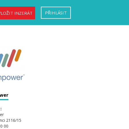
PŘIHLÁSIT
VLOŽIT INZERÁT
wer
:
er
nci 2116/15
0 00