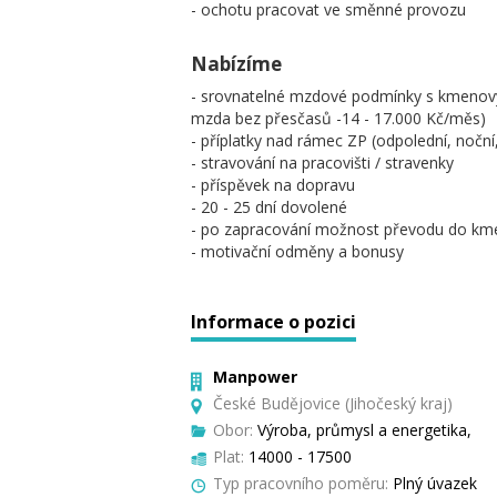
- ochotu pracovat ve směnné provozu
Nabízíme
- srovnatelné mzdové podmínky s kmenovým
mzda bez přesčasů -14 - 17.000 Kč/měs)
- příplatky nad rámec ZP (odpolední, noční, 
- stravování na pracovišti / stravenky
- příspěvek na dopravu
- 20 - 25 dní dovolené
- po zapracování možnost převodu do kme
- motivační odměny a bonusy
Informace o pozici
Manpower
České Budějovice (Jihočeský kraj)
Obor:
Výroba, průmysl a energetika,
Plat:
14000 - 17500
Typ pracovního poměru:
Plný úvazek