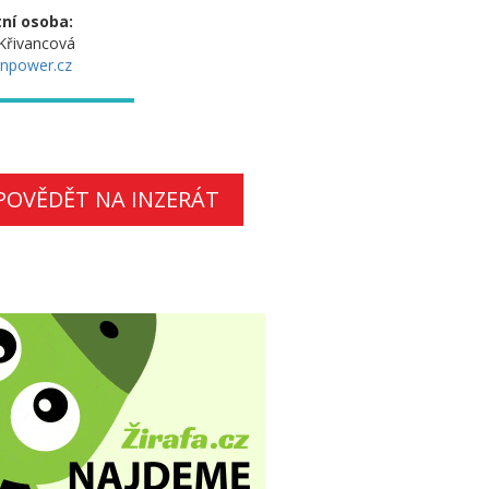
ní osoba:
Křivancová
npower.cz
POVĚDĚT NA INZERÁT