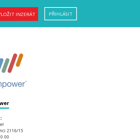
PŘIHLÁSIT
VLOŽIT INZERÁT
wer
:
er
nci 2116/15
0 00