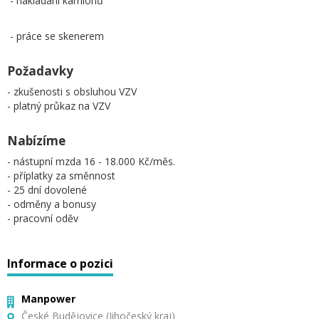
- nakládání kamionů
- práce se skenerem
Požadavky
- zkušenosti s obsluhou VZV
- platný průkaz na VZV
Nabízíme
- nástupní mzda 16 - 18.000 Kč/měs.
- příplatky za směnnost
- 25 dní dovolené
- odměny a bonusy
- pracovní oděv
Informace o pozici
Manpower
České Budějovice (Jihočeský kraj)