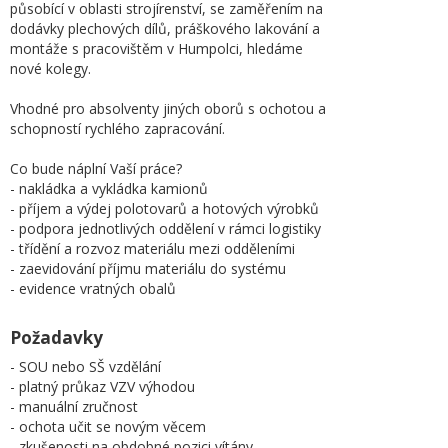
působící v oblasti strojírenství, se zaměřením na
dodávky plechových dílů, práškového lakování a
montáže s pracovištěm v Humpolci, hledáme
nové kolegy.
Vhodné pro absolventy jiných oborů s ochotou a
schopností rychlého zapracování.
Co bude náplní Vaší práce?
- nakládka a vykládka kamionů
- příjem a výdej polotovarů a hotových výrobků
- podpora jednotlivých oddělení v rámci logistiky
- třídění a rozvoz materiálu mezi odděleními
- zaevidování příjmu materiálu do systému
- evidence vratných obalů
Požadavky
- SOU nebo SŠ vzdělání
- platný průkaz VZV výhodou
- manuální zručnost
- ochota učit se novým věcem
- zkušenosti na obdobné pozici vítány