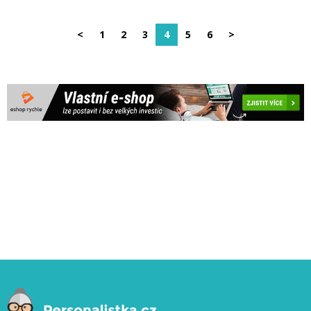
<
1
2
3
4
5
6
>