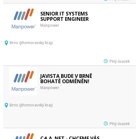
SENIOR IT SYSTEMS
SUPPORT ENGINEER
Manpower
Brno (Jihomoravský kraj)
Plný úvazek
JAVISTA BUDE V BRNĚ
BOHATĚ ODMĚNĚN!
Manpower
Brno (Jihomoravský kraj)
Plný úvazek
C# A .NET - CHCEME VÁS