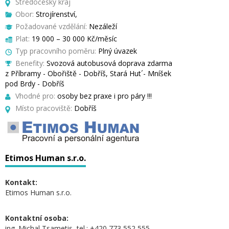
Středočeský kraj
Obor:
Strojírenství,
Požadované vzdělání:
Nezáleží
Plat:
19 000 – 30 000 Kč/měsíc
Typ pracovního poměru:
Plný úvazek
Benefity:
Svozová autobusová doprava zdarma
z Příbramy - Obořiště - Dobříš, Stará Hut´- Mníšek
pod Brdy - Dobříš
Vhodné pro:
osoby bez praxe i pro páry !!!
Místo pracoviště:
Dobříš
Etimos Human s.r.o.
Kontakt:
Etimos Human s.r.o.
Kontaktní osoba:
ing. Michal Tsametis, tel.: +420 773 552 555