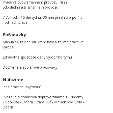
Práce ve dvou směnném provozu (ranní,
odpolední) a třísměnném provozu
7,75 hodin / 5 dní týdnu, 30 min přestávka po 4,5
hodinách práce
Požadavky
Manuálně zručné lidi, které baví a zajímá práce ve
výrobě
Zdravotně způsobilé členy výrobního týmu
Dochvilné a spolehlivé pracovníky
Nabízíme
Plně hrazené ubytování
Svozová autobusová doprava zdarma z Příbramy
- Obořiště - Dobříš, Stará Hut´- Mníšek pod Brdy -
Dobříš