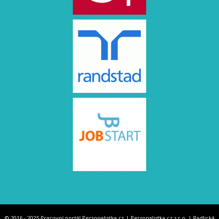
© 2016 - 2025 Pracovní portál Personalistka.cz | Personalistka.cz s.r.o. | Radlická