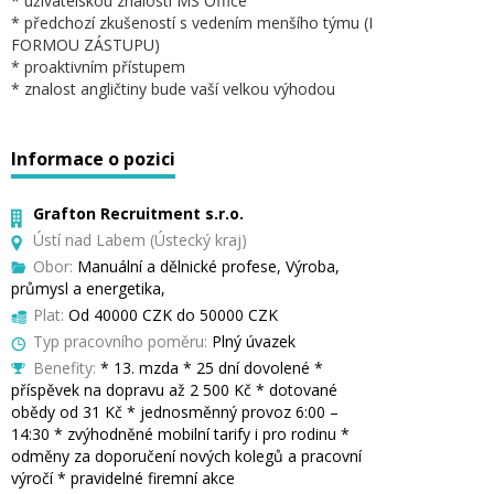
* uživatelskou znalostí MS Office
* předchozí zkušeností s vedením menšího týmu (I
FORMOU ZÁSTUPU)
* proaktivním přístupem
* znalost angličtiny bude vaší velkou výhodou
Informace o pozici
Grafton Recruitment s.r.o.
Ústí nad Labem (Ústecký kraj)
Obor:
Manuální a dělnické profese, Výroba,
průmysl a energetika,
Plat:
Od 40000 CZK do 50000 CZK
Typ pracovního poměru:
Plný úvazek
Benefity:
* 13. mzda * 25 dní dovolené *
příspěvek na dopravu až 2 500 Kč * dotované
obědy od 31 Kč * jednosměnný provoz 6:00 –
14:30 * zvýhodněné mobilní tarify i pro rodinu *
odměny za doporučení nových kolegů a pracovní
výročí * pravidelné firemní akce