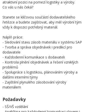
atraktivní pozici na pomezí logistiky a výroby.
Co vás u nás čeká?
Stanete se klíčovou součástí dodavatelského
řetězce a budete zajišťovat, aby měl výrobní tým
vždy k dispozici potřebný materiál.
Náplň práce:
- Sledování stavu zásob materiálu v systému SAP
- Tvorba a správa objednávek i predikcí pro
dodavatele
- Každodenní komunikace s dodavateli
- Kontrola plnění objednávek a řešení vzniklých
problémů
- Spolupráce s logistikou, plánováním výroby a
dalšími interními týmy
- Zajištění plynulého zásobování výroby
materiálem
Požadavky
- SŠ/VŠ vzdělání
- Angličtina pro každodenní komunikaci slovem i