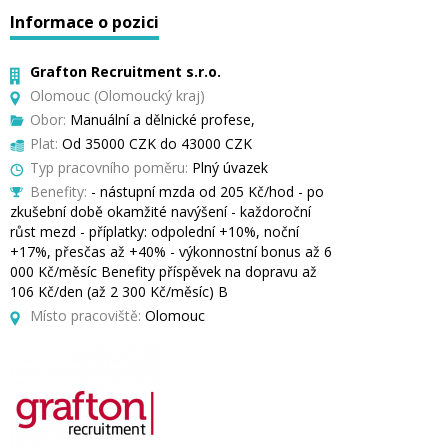
Informace o pozici
Grafton Recruitment s.r.o.
Olomouc (Olomoucký kraj)
Obor:
Manuální a dělnické profese,
Plat:
Od 35000 CZK do 43000 CZK
Typ pracovního poměru:
Plný úvazek
Benefity:
- nástupní mzda od 205 Kč/hod - po
zkušební době okamžité navýšení - každoroční
růst mezd - příplatky: odpolední +10%, noční
+17%, přesčas až +40% - výkonnostní bonus až 6
000 Kč/měsíc Benefity příspěvek na dopravu až
106 Kč/den (až 2 300 Kč/měsíc) B
Místo pracoviště:
Olomouc