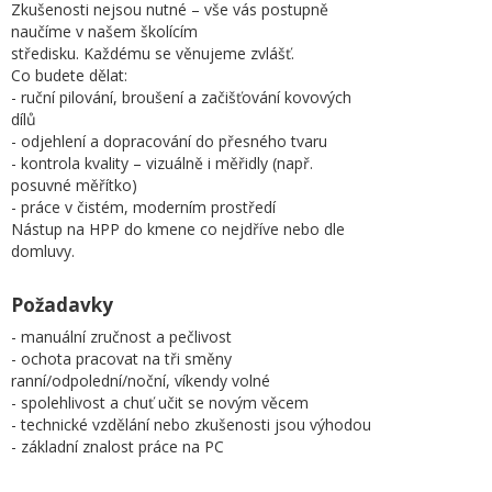
Zkušenosti nejsou nutné – vše vás postupně
naučíme v našem školícím
středisku. Každému se věnujeme zvlášť.
Co budete dělat:
- ruční pilování, broušení a začišťování kovových
dílů
- odjehlení a dopracování do přesného tvaru
- kontrola kvality – vizuálně i měřidly (např.
posuvné měřítko)
- práce v čistém, moderním prostředí
Nástup na HPP do kmene co nejdříve nebo dle
domluvy.
Požadavky
- manuální zručnost a pečlivost
- ochota pracovat na tři směny
ranní/odpolední/noční, víkendy volné
- spolehlivost a chuť učit se novým věcem
- technické vzdělání nebo zkušenosti jsou výhodou
- základní znalost práce na PC