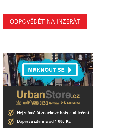
ODPOVĚDĚT NA INZERÁT