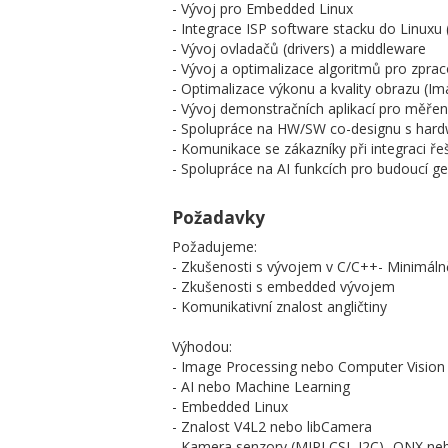
- Vývoj pro Embedded Linux
- Integrace ISP software stacku do Linuxu
- Vývoj ovladačů (drivers) a middleware
- Vývoj a optimalizace algoritmů pro zpra
- Optimalizace výkonu a kvality obrazu (Im
- Vývoj demonstračních aplikací pro měření
- Spolupráce na HW/SW co-designu s har
- Komunikace se zákazníky při integraci ře
- Spolupráce na AI funkcích pro budoucí g
Požadavky
Požadujeme:
- Zkušenosti s vývojem v C/C++- Minimáln
- Zkušenosti s embedded vývojem
- Komunikativní znalost angličtiny
Výhodou:
- Image Processing nebo Computer Vision
- AI nebo Machine Learning
- Embedded Linux
- Znalost V4L2 nebo libCamera
- Kamera senzory (MIPI CSI, I2C)- QNX ne