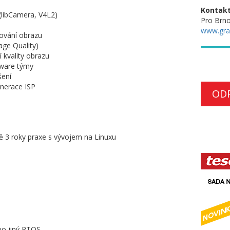
Kontakt
 (libCamera, V4L2)
Pro Brno
www.gra
cování obrazu
age Quality)
 kvality obrazu
dware týmy
šení
enerace ISP
OD
ě 3 roky praxe s vývojem na Linuxu
bo jiný RTOS