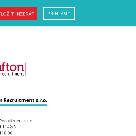
PŘIHLÁSIT
VLOŽIT INZERÁT
 Recruitment s.r.o.
:
Recruitment s.r.o.
í 1142/3
110 00