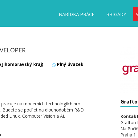
NABÍDKA PRÁCE
BRIGÁDY
EVELOPER
 (Jihomoravský kraj)
Plný úvazek
Grafton
 pracuje na moderních technologiích pro
. Budete se podílet na dlouhodobém R&D
dded Linux, Computer Vision a AI.
Kontakt
Grafton 
Na Poříč
n
Praha 1 