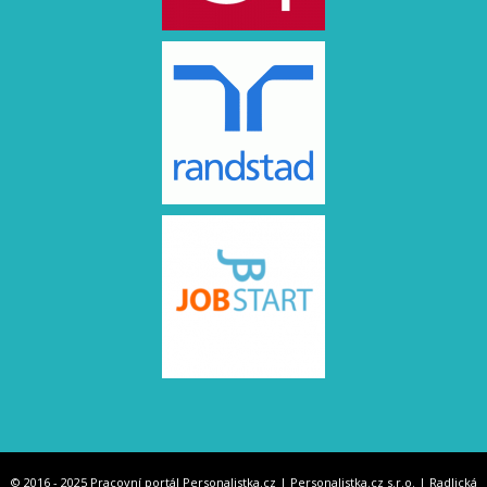
© 2016 - 2025 Pracovní portál Personalistka.cz | Personalistka.cz s.r.o. | Radlická