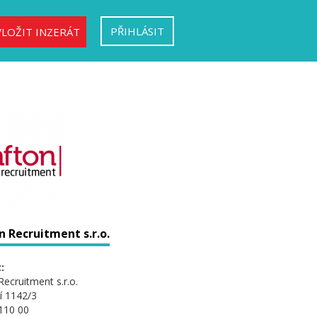
PŘIHLÁSIT
VLOŽIT INZERÁT
 Recruitment s.r.o.
:
Recruitment s.r.o.
í 1142/3
110 00