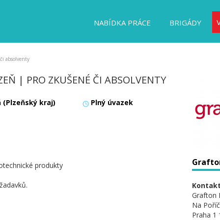
NABÍDKA PRÁCE
BRIGÁDY
či absolventy
EŇ | PRO ZKUŠENÉ ČI ABSOLVENTY
 (Plzeňský kraj)
Plný úvazek
Grafton
rotechnické produkty
žadavků.
Kontakt
Grafton 
Na Poříč
Praha 1 