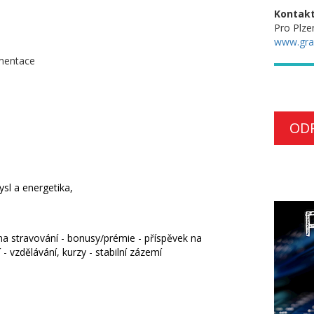
Kontakt
Pro Plze
www.gra
umentace
OD
sl a energetika,
na stravování - bonusy/prémie - příspěvek na
 - vzdělávání, kurzy - stabilní zázemí