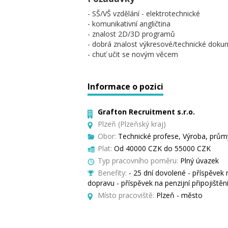
- SŠ/VŠ vzdělání - elektrotechnické
- komunikativní angličtina
- znalost 2D/3D programů
- dobrá znalost výkresové/technické dok
- chuť učit se novým věcem
Informace o pozici
Grafton Recruitment s.r.o.
Plzeň (Plzeňský kraj)
Obor:
Technické profese, Výroba, průmy
Plat:
Od 40000 CZK do 55000 CZK
Typ pracovního poměru:
Plný úvazek
Benefity:
- 25 dní dovolené - příspěvek 
dopravu - příspěvek na penzijní připojištění
Místo pracoviště:
Plzeň - město