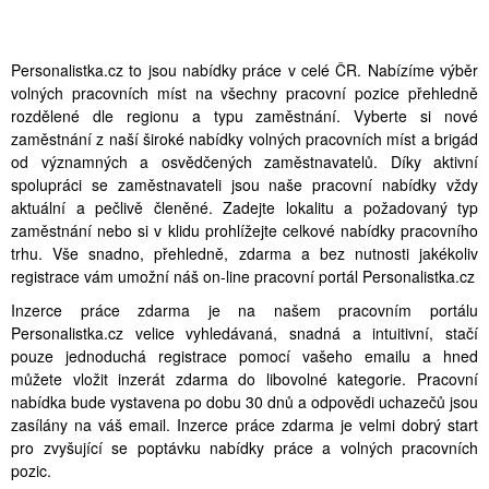
Personalistka.cz to jsou nabídky práce v celé ČR. Nabízíme výběr
volných pracovních míst na všechny pracovní pozice přehledně
rozdělené dle regionu a typu zaměstnání. Vyberte si nové
zaměstnání z naší široké nabídky volných pracovních míst a brigád
od významných a osvědčených zaměstnavatelů. Díky aktivní
spolupráci se zaměstnavateli jsou naše pracovní nabídky vždy
aktuální a pečlivě členěné. Zadejte lokalitu a požadovaný typ
zaměstnání nebo si v klidu prohlížejte celkové nabídky pracovního
trhu. Vše snadno, přehledně, zdarma a bez nutnosti jakékoliv
registrace vám umožní náš on-line pracovní portál Personalistka.cz
Inzerce práce zdarma je na našem pracovním portálu
Personalistka.cz velice vyhledávaná, snadná a intuitivní, stačí
pouze jednoduchá registrace pomocí vašeho emailu a hned
můžete vložit inzerát zdarma do libovolné kategorie. Pracovní
nabídka bude vystavena po dobu 30 dnů a odpovědi uchazečů jsou
zasílány na váš email. Inzerce práce zdarma je velmi dobrý start
pro zvyšující se poptávku nabídky práce a volných pracovních
pozic.