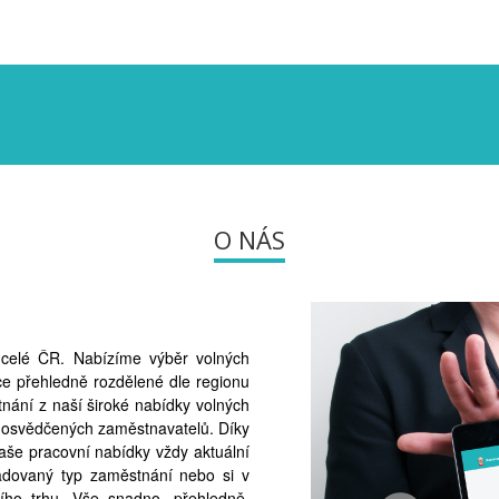
O NÁS
v celé ČR. Nabízíme výběr volných
ce přehledně rozdělené dle regionu
nání z naší široké nabídky volných
 osvědčených zaměstnavatelů. Díky
naše pracovní nabídky vždy aktuální
žadovaný typ zaměstnání nebo si v
ního trhu. Vše snadno, přehledně,