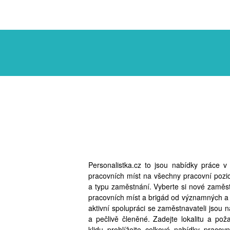
Personalistka.cz to jsou nabídky práce 
pracovních míst na všechny pracovní pozi
a typu zaměstnání. Vyberte si nové zaměst
pracovních míst a brigád od významných a
aktivní spolupráci se zaměstnavateli jsou 
a pečlivě členěné. Zadejte lokalitu a po
klidu prohlížejte celkové nabídky pracov