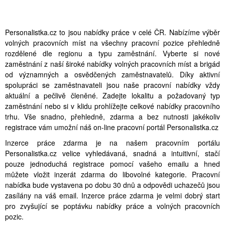
Personalistka.cz to jsou nabídky práce v celé ČR. Nabízíme výběr
volných pracovních míst na všechny pracovní pozice přehledně
rozdělené dle regionu a typu zaměstnání. Vyberte si nové
zaměstnání z naší široké nabídky volných pracovních míst a brigád
od významných a osvědčených zaměstnavatelů. Díky aktivní
spolupráci se zaměstnavateli jsou naše pracovní nabídky vždy
aktuální a pečlivě členěné. Zadejte lokalitu a požadovaný typ
zaměstnání nebo si v klidu prohlížejte celkové nabídky pracovního
trhu. Vše snadno, přehledně, zdarma a bez nutnosti jakékoliv
registrace vám umožní náš on-line pracovní portál Personalistka.cz
Inzerce práce zdarma je na našem pracovním portálu
Personalistka.cz velice vyhledávaná, snadná a intuitivní, stačí
pouze jednoduchá registrace pomocí vašeho emailu a hned
můžete vložit inzerát zdarma do libovolné kategorie. Pracovní
nabídka bude vystavena po dobu 30 dnů a odpovědi uchazečů jsou
zasílány na váš email. Inzerce práce zdarma je velmi dobrý start
pro zvyšující se poptávku nabídky práce a volných pracovních
pozic.