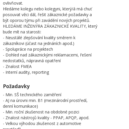
ovlivňovat.
Hledáme kolegu nebo kolegyni, který/á má chuť
posouvat věci dál, řešit zákaznické požadavky a
být oporou týmu při zavádění nových projektů.
HLEDÁME INŽENÝRA ZÁKAZNICKÉ KVALITY, který
bude mít na starosti:
- Neustálé zlepšování kvality směrem k
zákazníkovi (účast na jednáních apod.)
- Spolupráce na projektech
- Dohled nad zákaznickými reklamacemi, řešení
nedostatků, nápravná opatření
- Znalost FMEA
- Interní audity, reporting
Požadavky
- Min. SŠ technického zaměření
- AJ na úrovni min. B1 (mezinárodní prostředí,
denní komunikace)
- Min. roční zkušenost na obdobné pozici
- Znalost nástrojů kvality - PPAP, APQP, apod.
- Velkou výhodou zkušenost z automotive