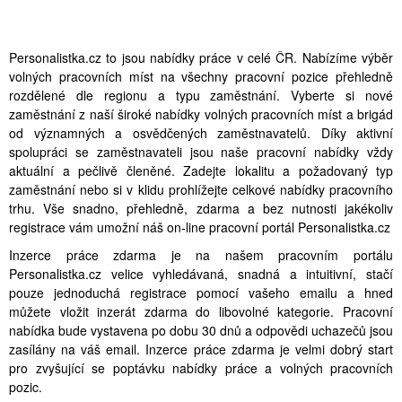
Personalistka.cz to jsou nabídky práce v celé ČR. Nabízíme výběr
volných pracovních míst na všechny pracovní pozice přehledně
rozdělené dle regionu a typu zaměstnání. Vyberte si nové
zaměstnání z naší široké nabídky volných pracovních míst a brigád
od významných a osvědčených zaměstnavatelů. Díky aktivní
spolupráci se zaměstnavateli jsou naše pracovní nabídky vždy
aktuální a pečlivě členěné. Zadejte lokalitu a požadovaný typ
zaměstnání nebo si v klidu prohlížejte celkové nabídky pracovního
trhu. Vše snadno, přehledně, zdarma a bez nutnosti jakékoliv
registrace vám umožní náš on-line pracovní portál Personalistka.cz
Inzerce práce zdarma je na našem pracovním portálu
Personalistka.cz velice vyhledávaná, snadná a intuitivní, stačí
pouze jednoduchá registrace pomocí vašeho emailu a hned
můžete vložit inzerát zdarma do libovolné kategorie. Pracovní
nabídka bude vystavena po dobu 30 dnů a odpovědi uchazečů jsou
zasílány na váš email. Inzerce práce zdarma je velmi dobrý start
pro zvyšující se poptávku nabídky práce a volných pracovních
pozic.