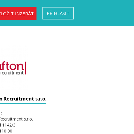
PŘIHLÁSIT
VLOŽIT INZERÁT
 Recruitment s.r.o.
:
Recruitment s.r.o.
í 1142/3
110 00