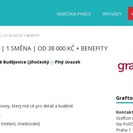
NABÍDKA PRÁCE
BRIGÁDY
 OD 38 000 KČ + BENEFITY
| 1 SMĚNA | OD 38 000 KČ + BENEFITY
é Budějovice (Jihočeský
Plný úvazek
Grafton
ny, který má cit pro detail a kvalitně
Kontakt
í
Grafton 
, tmelení, maskování)
Na Poříč
Praha 1 