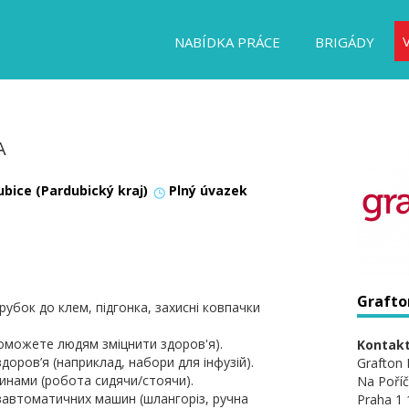
NABÍDKA PRÁCE
BRIGÁDY
А
ubice (Pardubický kraj)
Plný úvazek
Grafton
убок до клем, підгонка, захисні ковпачки
оможете людям зміцнити здоров'я).
Kontakt
доров’я (наприклад, набори для інфузій).
Grafton 
инами (робота сидячи/стоячи).
Na Poříč
вавтоматичних машин (шлангоріз, ручна
Praha 1 