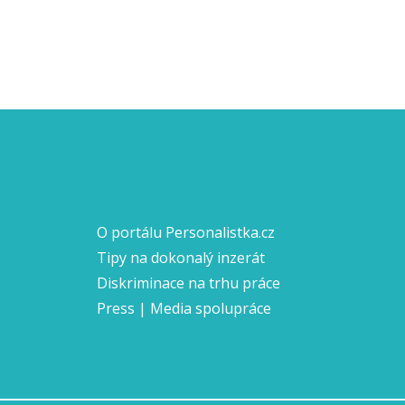
O portálu Personalistka.cz
Tipy na dokonalý inzerát
Diskriminace na trhu práce
Press | Media spolupráce