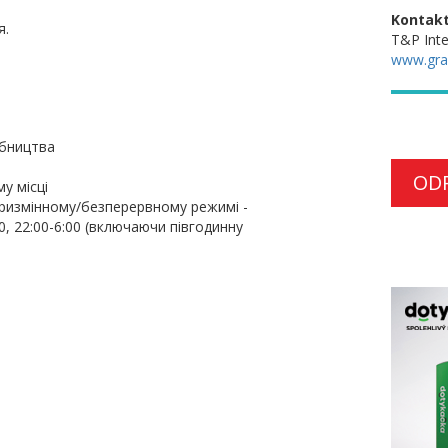
Kontakt
я.
T&P Inte
www.gra
обництва
OD
у місці
 тризмінному/безперервному режимі -
00, 22:00-6:00 (включаючи півгодинну