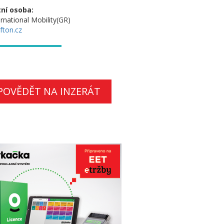
ní osoba:
rnational Mobility(GR)
fton.cz
POVĚDĚT NA INZERÁT