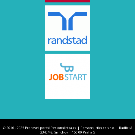
© 2016 - 2025 Pracovní portál Personalistka.cz | Personalistka.cz s.r.o. | Radlická
2343/48, Smíchov | 150 00 Praha 5