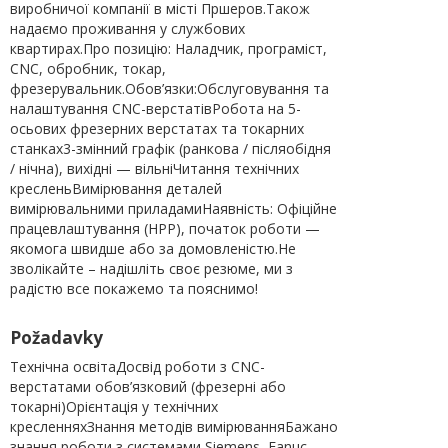
виробничої компанії в місті Пршеров.Також
надаємо проживання у службових
квартирах.Про позицію: Наладчик, програміст,
CNC, обробник, токар,
фрезерувальник.Обов’язки:Обслуговування та
налаштування CNC-верстатівРобота на 5-
осьових фрезерних верстатах та токарних
станках3-змінний графік (ранкова / післяобідня
/ нічна), вихідні — вільніЧитання технічних
кресленьВимірювання деталей
вимірювальними приладамиНаявність: Офіційне
працевлаштування (HPP), початок роботи —
якомога швидше або за домовленістю.Не
зволікайте – надішліть своє резюме, ми з
радістю все покажемо та пояснимо!
Požadavky
Технічна освітаДосвід роботи з CNC-
верстатами обов’язковий (фрезерні або
токарні)Орієнтація у технічних
кресленняхЗнання методів вимірюванняБажано
знання роботи з системами Siemens, Fanuc,