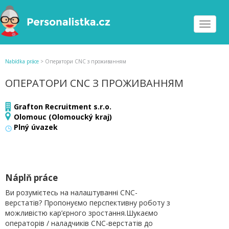
Toggle
navigat
Nabídka práce
>
Оператори CNC з проживанням
ОПЕРАТОРИ CNC З ПРОЖИВАННЯМ
Grafton Recruitment s.r.o.
Olomouc (Olomoucký kraj)
Plný úvazek
Náplň práce
Ви розумієтесь на налаштуванні CNC-
верстатів? Пропонуємо перспективну роботу з
можливістю кар’єрного зростання.Шукаємо
операторів / наладчиків CNC-верстатів до