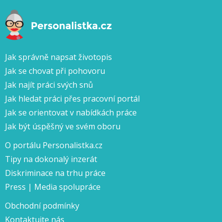
Jak správně napsat životopis
Jak se chovat při pohovoru
Jak najít práci svých snů
Jak hledat práci přes pracovní portál
Jak se orientovat v nabídkách práce
Jak být úspěšný ve svém oboru
O portálu Personalistka.cz
Tipy na dokonalý inzerát
Diskriminace na trhu práce
Press | Media spolupráce
Obchodní podmínky
Kontaktujte nás