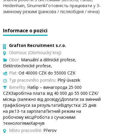
Heidenhain, SinumerikГотовність працювати у 3-
змінному режимі (ранкова / післяобідня / нічна)
Informace o pozici
Grafton Recruitment s.r.o.
Olomouc (Olomoucký kraj)
Obor:
Manuální a dělnické profese,
Elektrotechnické profese,
Plat:
Od 40000 CZK do 55000 CZK
Typ pracovního poměru:
Plný úvazek
Benefity:
Набір – винагорода 25 000
CZKЗаробітна плата: від 40 000 до 55 000 CZK/
місяць (залежно від досвіду)Доплати за змінний
графікБонуси за результатиВідпустка: 25 днів
на рік13-та зарплатаПитний режим на
робочому місціРобота з сучасними
технологіямиХарчув
Místo pracoviště:
Přerov