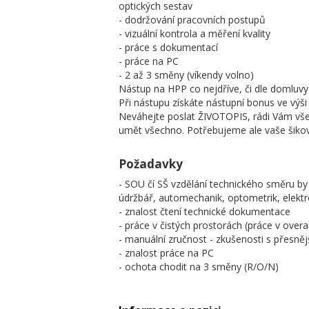
optických sestav
- dodržování pracovních postupů
- vizuální kontrola a měření kvality
- práce s dokumentací
- práce na PC
- 2 až 3 směny (víkendy volno)
Nástup na HPP co nejdříve, či dle domluvy
Při nástupu získáte nástupní bonus ve výši
Neváhejte poslat ŽIVOTOPIS, rádi Vám vš
umět všechno. Potřebujeme ale vaše šikov
Požadavky
- SOU čí SŠ vzdělání technického směru by 
údržbář, automechanik, optometrik, elektro
- znalost čtení technické dokumentace
- práce v čistých prostorách (práce v overa
- manuální zručnost - zkušenosti s přesně
- znalost práce na PC
- ochota chodit na 3 směny (R/O/N)