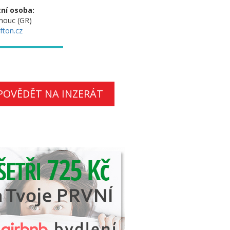
ní osoba:
mouc (GR)
fton.cz
POVĚDĚT NA INZERÁT