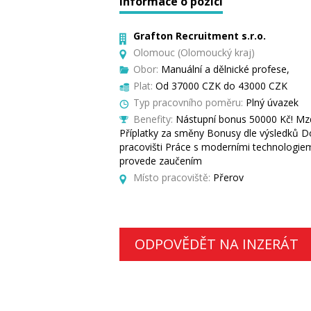
Informace o pozici
Grafton Recruitment s.r.o.
Olomouc (Olomoucký kraj)
Obor:
Manuální a dělnické profese,
Plat:
Od 37000 CZK do 43000 CZK
Typ pracovního poměru:
Plný úvazek
Benefity:
Nástupní bonus 50000 Kč! Mzd
Příplatky za směny Bonusy dle výsledků Do
pracovišti Práce s moderními technologiem
provede zaučením
Místo pracoviště:
Přerov
ODPOVĚDĚT NA INZERÁT