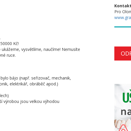
Kontakt
Pro Olo
www.gra
.
 50000 Kč!
e ukážeme, vysvětlíme, naučíme! Nemusíte
OD
né ruce.
bylo bájo (např. seřizovač, mechanik,
nik, elektrikář, obráběč apod.)
lech)
jší výrobou jsou velkou výhodou