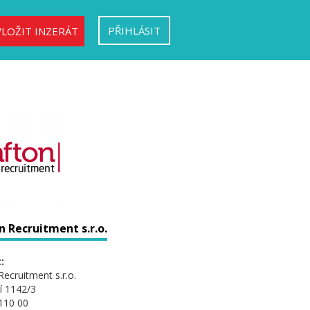
PŘIHLÁSIT
VLOŽIT INZERÁT
 Recruitment s.r.o.
:
Recruitment s.r.o.
í 1142/3
110 00