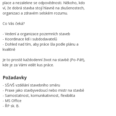
place a nezalekne se odpovědnosti. Někoho, kdo
ví, že dobrá stavba stojí hlavně na zkušenostech,
organizaci a zdravém selském rozumu.
Co Vás čeká?
- Vedení a organizace pozemních staveb
- Koordinace lidí i subdodavatelů
- Dohled nad tím, aby práce šla podle plánu a
kvalitně
Je to prostě každodenní život na stavbě (Po-Pá!!),
kde je za Vámi vidět kus práce.
Požadavky
- SŠ/VŠ vzdělání stavebního směru
- Praxe jako stavbyvedoucí nebo mistr na stavbě
- Samostatnost, komunikativnost, flexibilita
- MS Office
- ŘP sk. B.