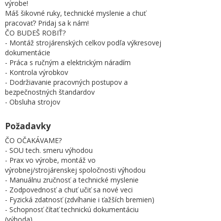
výrobe!
Máš šikovné ruky, technické myslenie a chuť
pracovať? Pridaj sa k nám!
ČO BUDEŠ ROBIŤ?
- Montáž strojárenských celkov podľa výkresovej
dokumentácie
- Práca s ručným a elektrickým náradím
- Kontrola výrobkov
- Dodržiavanie pracovných postupov a
bezpečnostných štandardov
- Obsluha strojov
Požadavky
ČO OČAKÁVAME?
- SOU tech. smeru výhodou
- Prax vo výrobe, montáž vo
výrobnej/strojárenskej spoločnosti výhodou
- Manuálnu zručnosť a technické myslenie
- Zodpovednosť a chuť učiť sa nové veci
- Fyzická zdatnosť (zdvíhanie i ťažších bremien)
- Schopnosť čítať technickú dokumentáciu
(výhoda)