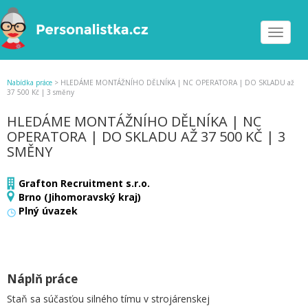
Toggle
navigat
Nabídka práce
>
HLEDÁME MONTÁŽNÍHO DĚLNÍKA | NC OPERATORA | DO SKLADU až
37 500 Kč | 3 směny
HLEDÁME MONTÁŽNÍHO DĚLNÍKA | NC
OPERATORA | DO SKLADU AŽ 37 500 KČ | 3
SMĚNY
Grafton Recruitment s.r.o.
Brno (Jihomoravský kraj)
Plný úvazek
Náplň práce
Staň sa súčasťou silného tímu v strojárenskej