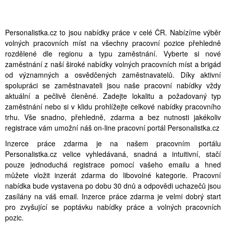
Personalistka.cz to jsou nabídky práce v celé ČR. Nabízíme výběr
volných pracovních míst na všechny pracovní pozice přehledně
rozdělené dle regionu a typu zaměstnání. Vyberte si nové
zaměstnání z naší široké nabídky volných pracovních míst a brigád
od významných a osvědčených zaměstnavatelů. Díky aktivní
spolupráci se zaměstnavateli jsou naše pracovní nabídky vždy
aktuální a pečlivě členěné. Zadejte lokalitu a požadovaný typ
zaměstnání nebo si v klidu prohlížejte celkové nabídky pracovního
trhu. Vše snadno, přehledně, zdarma a bez nutnosti jakékoliv
registrace vám umožní náš on-line pracovní portál Personalistka.cz
Inzerce práce zdarma je na našem pracovním portálu
Personalistka.cz velice vyhledávaná, snadná a intuitivní, stačí
pouze jednoduchá registrace pomocí vašeho emailu a hned
můžete vložit inzerát zdarma do libovolné kategorie. Pracovní
nabídka bude vystavena po dobu 30 dnů a odpovědi uchazečů jsou
zasílány na váš email. Inzerce práce zdarma je velmi dobrý start
pro zvyšující se poptávku nabídky práce a volných pracovních
pozic.