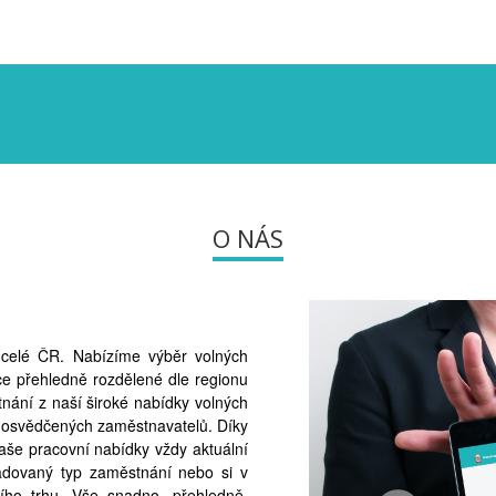
O NÁS
v celé ČR. Nabízíme výběr volných
ce přehledně rozdělené dle regionu
nání z naší široké nabídky volných
 osvědčených zaměstnavatelů. Díky
naše pracovní nabídky vždy aktuální
žadovaný typ zaměstnání nebo si v
ního trhu. Vše snadno, přehledně,