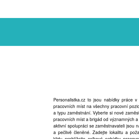
Personalistka.cz to jsou nabídky práce 
pracovních míst na všechny pracovní pozi
a typu zaměstnání. Vyberte si nové zaměst
pracovních míst a brigád od významných a
aktivní spolupráci se zaměstnavateli jsou 
a pečlivě členěné. Zadejte lokalitu a po
klidu prohlížejte celkové nabídky pracov