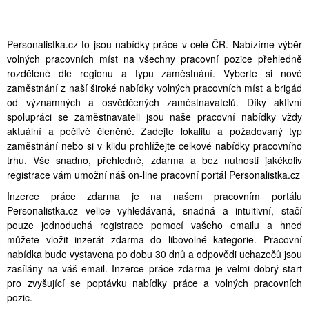
Personalistka.cz to jsou nabídky práce v celé ČR. Nabízíme výběr
volných pracovních míst na všechny pracovní pozice přehledně
rozdělené dle regionu a typu zaměstnání. Vyberte si nové
zaměstnání z naší široké nabídky volných pracovních míst a brigád
od významných a osvědčených zaměstnavatelů. Díky aktivní
spolupráci se zaměstnavateli jsou naše pracovní nabídky vždy
aktuální a pečlivě členěné. Zadejte lokalitu a požadovaný typ
zaměstnání nebo si v klidu prohlížejte celkové nabídky pracovního
trhu. Vše snadno, přehledně, zdarma a bez nutnosti jakékoliv
registrace vám umožní náš on-line pracovní portál Personalistka.cz
Inzerce práce zdarma je na našem pracovním portálu
Personalistka.cz velice vyhledávaná, snadná a intuitivní, stačí
pouze jednoduchá registrace pomocí vašeho emailu a hned
můžete vložit inzerát zdarma do libovolné kategorie. Pracovní
nabídka bude vystavena po dobu 30 dnů a odpovědi uchazečů jsou
zasílány na váš email. Inzerce práce zdarma je velmi dobrý start
pro zvyšující se poptávku nabídky práce a volných pracovních
pozic.