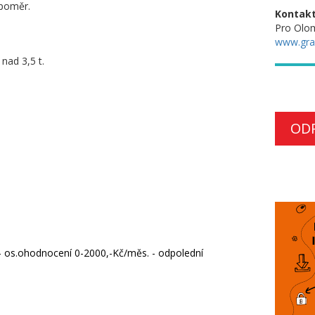
 poměr.
Kontakt
Pro Olo
www.gra
nad 3,5 t.
OD
- os.ohodnocení 0-2000,-Kč/měs. - odpolední