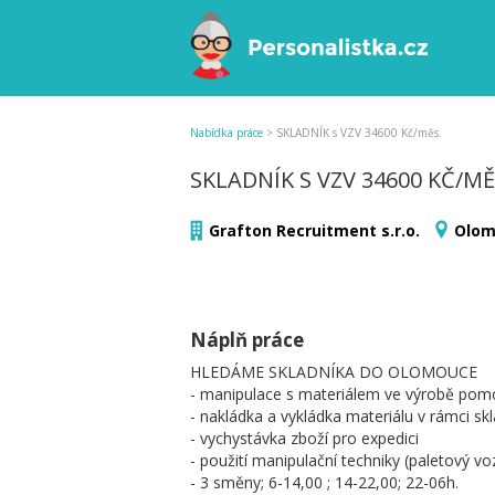
Nabídka práce
>
SKLADNÍK s VZV 34600 Kč/měs.
SKLADNÍK S VZV 34600 KČ/MĚ
Grafton Recruitment s.r.o.
Olom
Náplň práce
HLEDÁME SKLADNÍKA DO OLOMOUCE
- manipulace s materiálem ve výrobě pomo
- nakládka a vykládka materiálu v rámci sk
- vychystávka zboží pro expedici
- použití manipulační techniky (paletový vo
- 3 směny; 6-14,00 ; 14-22,00; 22-06h.