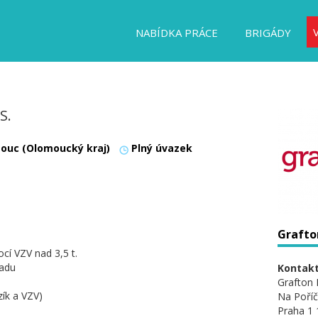
NABÍDKA PRÁCE
BRIGÁDY
S.
ouc (Olomoucký kraj)
Plný úvazek
Grafton
cí VZV nad 3,5 t.
ladu
Kontakt
Grafton 
zík a VZV)
Na Poříč
Praha 1 