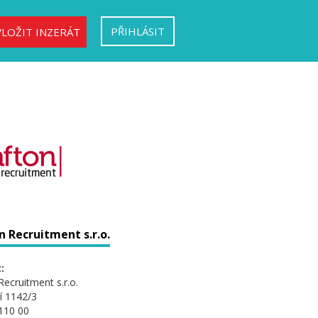
PŘIHLÁSIT
VLOŽIT INZERÁT
 Recruitment s.r.o.
:
Recruitment s.r.o.
í 1142/3
110 00