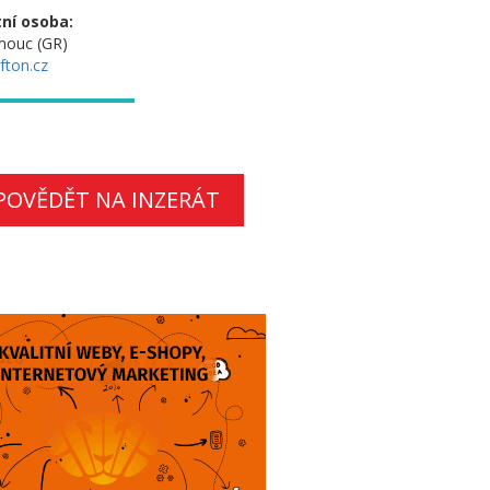
ní osoba:
mouc (GR)
fton.cz
POVĚDĚT NA INZERÁT