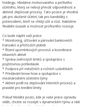
holdingu. Hledáme motivovaného a pečlivého
účetního, který se nebojí převzít odpovědnost a
aktivně zlepšovat procesy. Tato pozice je vhodná
jak pro zkušené účetní, tak pro kandidáty s
potenciálem, kteří se chtějí učit a růst. Nabízíme
flexibilní úvazek a možnost profesního rozvoje.
Co bude náplní vaší práce:
* Monitoring, účtování a párování bankovních
transakcí a příchozích plateb
* Řízení upomínkových procesů a koordinace
inkasních aktivit
* Správa úvěrových limitů a spolupráce s
pojišťovnou pohledávek
* Podpora při měsíčních a ročních uzávěrkách
* Předávání know-how a spolupráce s
mezinárodními účetními týmy
* Aktivní podíl na zlepšování interních procesů a
pravidel pro kreditní limity
Pokud hledáte pozici, kde je vaše práce opravdu
vidět, chcete se rozvíjet v dynamickém týmu a rádi