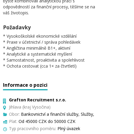
byste kombinovali analytickou práci s
odpovědností za finanční procesy, těšíme se na
váš životopis.
Požadavky
* Vysokoškolské ekonomické vzdělání
* Praxe v účetnictví / správa pohledávek
* Angličtina minimálně B1+, aktivní
* Analytické a systematické myšlení
* Samostatnost, proaktivita a spolehlivost
* Ochota cestovat (cca 1× za čtvrtletí)
Informace o pozici
Grafton Recruitment s.r.o.
Jihlava (kraj Vysočina)
Obor:
Bankovnictví a finanční služby, Služby,
Plat:
Od 45000 CZK do 50000 CZK
Typ pracovního poměru:
Plný úvazek