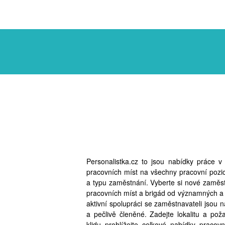
Personalistka.cz to jsou nabídky práce 
pracovních míst na všechny pracovní pozi
a typu zaměstnání. Vyberte si nové zaměst
pracovních míst a brigád od významných a
aktivní spolupráci se zaměstnavateli jsou 
a pečlivě členěné. Zadejte lokalitu a po
klidu prohlížejte celkové nabídky pracov