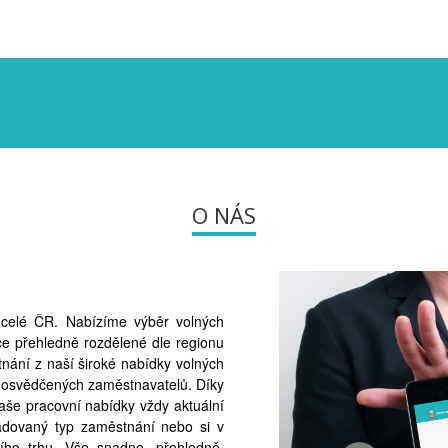
O NÁS
v celé ČR. Nabízíme výběr volných
ce přehledně rozdělené dle regionu
nání z naší široké nabídky volných
 osvědčených zaměstnavatelů. Díky
naše pracovní nabídky vždy aktuální
žadovaný typ zaměstnání nebo si v
ního trhu. Vše snadno, přehledně,