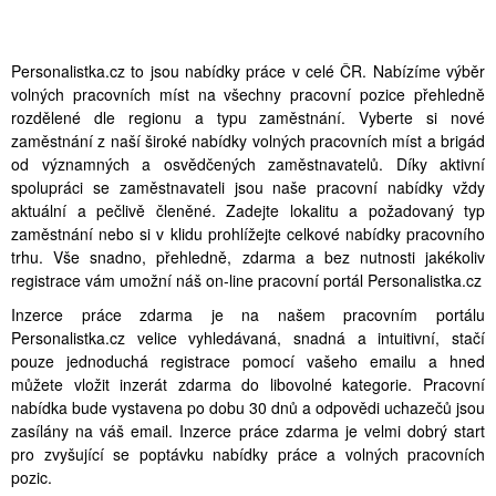
Personalistka.cz to jsou nabídky práce v celé ČR. Nabízíme výběr
volných pracovních míst na všechny pracovní pozice přehledně
rozdělené dle regionu a typu zaměstnání. Vyberte si nové
zaměstnání z naší široké nabídky volných pracovních míst a brigád
od významných a osvědčených zaměstnavatelů. Díky aktivní
spolupráci se zaměstnavateli jsou naše pracovní nabídky vždy
aktuální a pečlivě členěné. Zadejte lokalitu a požadovaný typ
zaměstnání nebo si v klidu prohlížejte celkové nabídky pracovního
trhu. Vše snadno, přehledně, zdarma a bez nutnosti jakékoliv
registrace vám umožní náš on-line pracovní portál Personalistka.cz
Inzerce práce zdarma je na našem pracovním portálu
Personalistka.cz velice vyhledávaná, snadná a intuitivní, stačí
pouze jednoduchá registrace pomocí vašeho emailu a hned
můžete vložit inzerát zdarma do libovolné kategorie. Pracovní
nabídka bude vystavena po dobu 30 dnů a odpovědi uchazečů jsou
zasílány na váš email. Inzerce práce zdarma je velmi dobrý start
pro zvyšující se poptávku nabídky práce a volných pracovních
pozic.