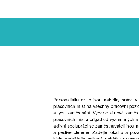
Personalistka.cz to jsou nabídky práce 
pracovních míst na všechny pracovní pozi
a typu zaměstnání. Vyberte si nové zaměst
pracovních míst a brigád od významných a
aktivní spolupráci se zaměstnavateli jsou 
a pečlivě členěné. Zadejte lokalitu a po
klidu prohlížejte celkové nabídky pracov