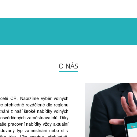
O NÁS
v celé ČR. Nabízíme výběr volných
ce přehledně rozdělené dle regionu
nání z naší široké nabídky volných
 osvědčených zaměstnavatelů. Díky
naše pracovní nabídky vždy aktuální
žadovaný typ zaměstnání nebo si v
ního trhu. Vše snadno, přehledně,