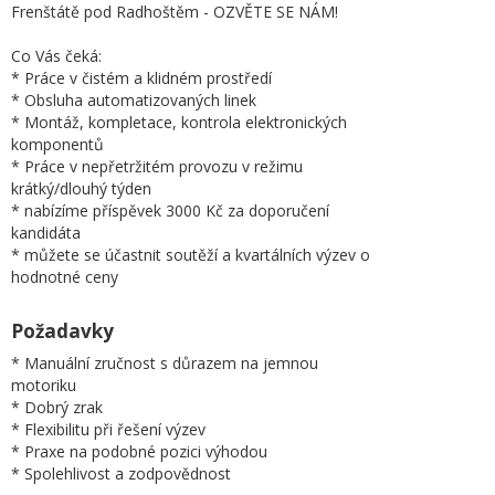
Frenštátě pod Radhoštěm - OZVĚTE SE NÁM!
Co Vás čeká:
* Práce v čistém a klidném prostředí
* Obsluha automatizovaných linek
* Montáž, kompletace, kontrola elektronických
komponentů
* Práce v nepřetržitém provozu v režimu
krátký/dlouhý týden
* nabízíme příspěvek 3000 Kč za doporučení
kandidáta
* můžete se účastnit soutěží a kvartálních výzev o
hodnotné ceny
Požadavky
* Manuální zručnost s důrazem na jemnou
motoriku
* Dobrý zrak
* Flexibilitu při řešení výzev
* Praxe na podobné pozici výhodou
* Spolehlivost a zodpovědnost