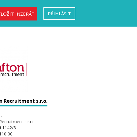
PŘIHLÁSIT
VLOŽIT INZERÁT
 Recruitment s.r.o.
:
Recruitment s.r.o.
í 1142/3
110 00