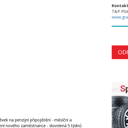
Kontakt
T&P Plze
www.gra
OD
vek na penzijní připojištění - měsíční a
ení nového zaměstnance - dovolená 5 týdnů