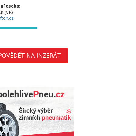
ní osoba:
n (GR)
fton.cz
POVĚDĚT NA INZERÁT