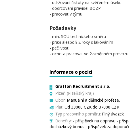
- udržování čistoty na svěřeném úseku
- dodržování pravidel BOZP
- pracovat v týmu
Požadavky
- min. SOU technického směru
- praxi alespoň 2 roky s lakováním
- pečlivost
- ochota pracovat ve 2-směnném provozu
Informace o pozici
Grafton Recruitment s.r.o.
Plzeň (Plzeňský kraj)
Obor:
Manuální a dělnické profese,
Plat:
Od 33000 CZK do 37000 CZK
Typ pracovního poměru:
Plný úvazek
Benefity:
- příspěvek na dopravu - příspě
docházkový bonus - příspěvek za doporuč