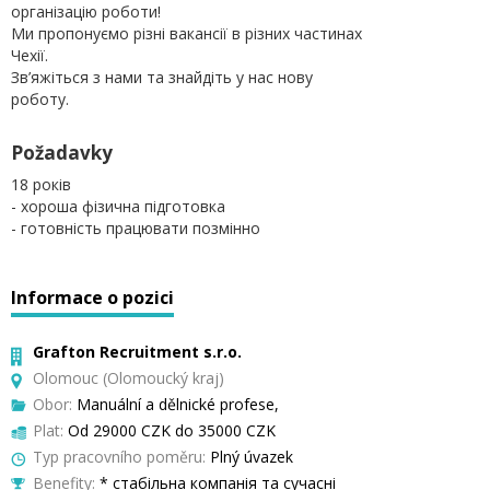
організацію роботи!
Ми пропонуємо різні вакансії в різних частинах
Чехії.
Зв’яжіться з нами та знайдіть у нас нову
роботу.
Požadavky
18 років
- хороша фізична підготовка
- готовність працювати позмінно
Informace o pozici
Grafton Recruitment s.r.o.
Olomouc (Olomoucký kraj)
Obor:
Manuální a dělnické profese,
Plat:
Od 29000 CZK do 35000 CZK
Typ pracovního poměru:
Plný úvazek
Benefity:
* стабільна компанія та сучасні