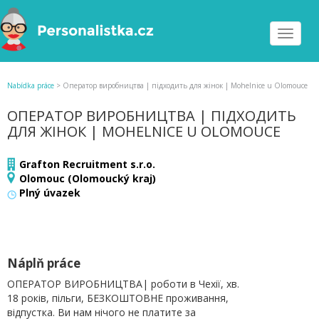
Toggle
navigat
Nabídka práce
>
Оператор виробництва | підходить для жінок | Mohelnice u Olomouce
ОПЕРАТОР ВИРОБНИЦТВА | ПІДХОДИТЬ
ДЛЯ ЖІНОК | MOHELNICE U OLOMOUCE
Grafton Recruitment s.r.o.
Olomouc (Olomoucký kraj)
Plný úvazek
Náplň práce
ОПЕРАТОР ВИРОБНИЦТВА| роботи в Чехії, хв.
18 років, пільги, БЕЗКОШТОВНЕ проживання,
відпустка. Ви нам нічого не платите за