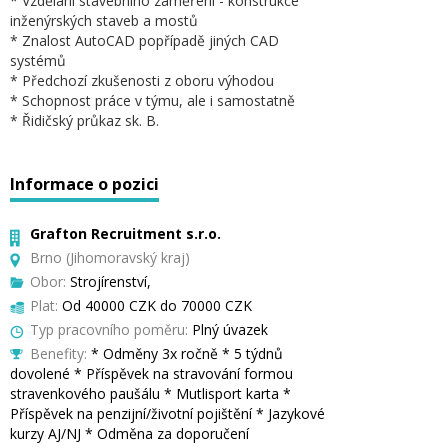
* Vzdělání stavebního zaměření - konstrukce
inženýrských staveb a mostů
* Znalost AutoCAD popřípadě jiných CAD
systémů
* Předchozí zkušenosti z oboru výhodou
* Schopnost práce v týmu, ale i samostatně
* Řidičský průkaz sk. B.
Informace o pozici
Grafton Recruitment s.r.o.
Brno (Jihomoravský kraj)
Obor:
Strojírenství,
Plat:
Od 40000 CZK do 70000 CZK
Typ pracovního poměru:
Plný úvazek
Benefity:
* Odměny 3x ročně * 5 týdnů
dovolené * Příspěvek na stravování formou
stravenkového paušálu * Mutlisport karta *
Příspěvek na penzijní/životní pojištění * Jazykové
kurzy AJ/NJ * Odměna za doporučení