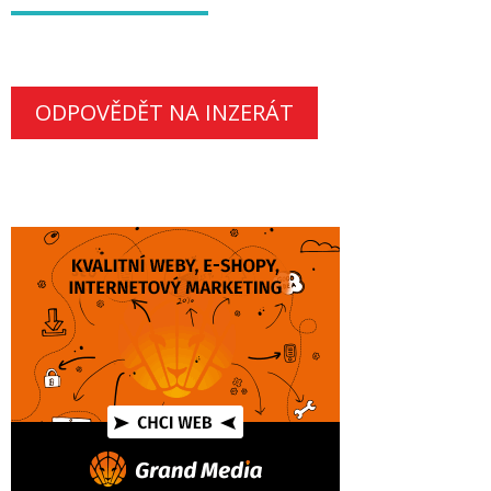
ODPOVĚDĚT NA INZERÁT