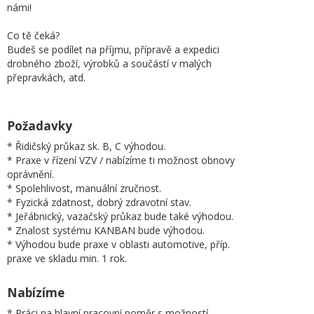
námi!
Co tě čeká?
Budeš se podílet na příjmu, přípravě a expedici
drobného zboží, výrobků a součástí v malých
přepravkách, atd.
Požadavky
* Řidičský průkaz sk. B, C výhodou.
* Praxe v řízení VZV / nabízíme ti možnost obnovy
oprávnění.
* Spolehlivost, manuální zručnost.
* Fyzická zdatnost, dobrý zdravotní stav.
* Jeřábnický, vazačský průkaz bude také výhodou.
* Znalost systému KANBAN bude výhodou.
* Výhodou bude praxe v oblasti automotive, příp.
praxe ve skladu min. 1 rok.
Nabízíme
* Práci na hlavní pracovní poměr s možností