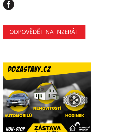
ODPOVĚDĚT NA INZERÁT