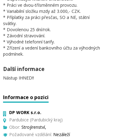
* Práci ve dvou-třísměnném provozu.
* Variabilní složku mzdy až 3.000,- CZK.
* Příplatky za práci přesčas, SO a NE, státní
svátky.
* Dovolenou 25 dní/rok.
* Závodní stravování.
* Výhodné telefonní tarify.
* Zřízení a vedení bankovního účtu za výhodných
podmínek.
Další informace
Nástup IHNED!!
Informace o pozici
DP WORK s.r.o.
Pardubice (Pardubický kraj)
Obor:
Strojírenství,
Požadované vzdělání:
Nezáleží