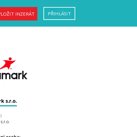
PŘIHLÁSIT
VLOŽIT INZERÁT
 s.r.o.
:
.r.o.
ní osoba: