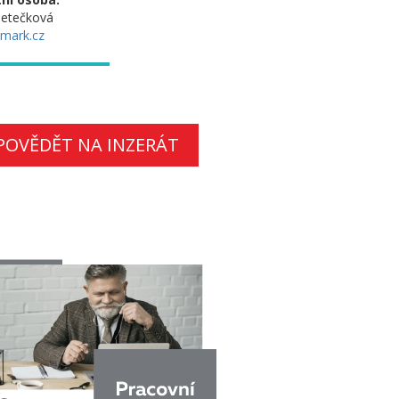
šetečková
mark.cz
POVĚDĚT NA INZERÁT