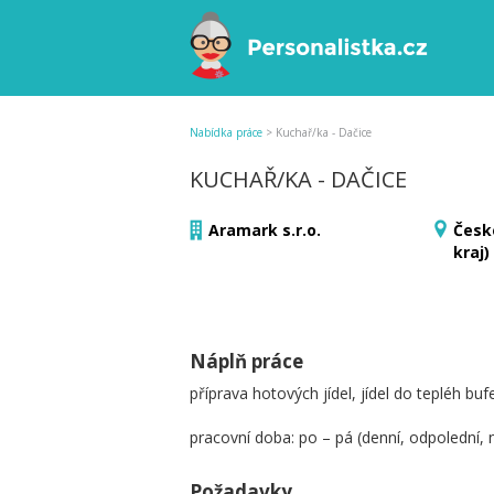
Nabídka práce
>
Kuchař/ka - Dačice
KUCHAŘ/KA - DAČICE
Aramark s.r.o.
Česk
kraj)
Náplň práce
příprava hotových jídel, jídel do tepléh bufe
pracovní doba: po – pá (denní, odpolední, 
Požadavky