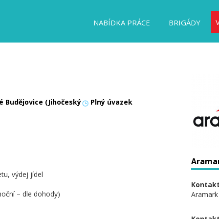
NABÍDKA PRÁCE
BRIGÁDY
é Budějovice (Jihočeský
Plný úvazek
Aramark
tu, výdej jídel
Kontakt
noční – dle dohody)
Aramark s
Kontakt