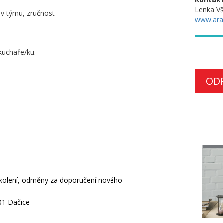
Lenka V
 v týmu, zručnost
www.ara
kuchaře/ku.
OD
školení, odměny za doporučení nového
01 Dačice