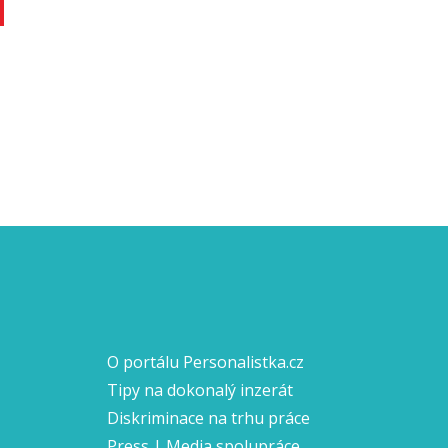
O portálu Personalistka.cz
Tipy na dokonalý inzerát
Diskriminace na trhu práce
Press | Media spolupráce