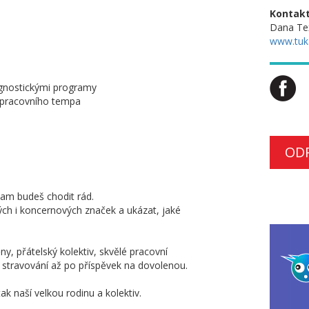
Kontakt
Dana Te
www.tuk
agnostickými programy
o pracovního tempa
OD
kam budeš chodit rád.
ch i koncernových značek a ukázat, jaké
, přátelský kolektiv, skvělé pracovní
stravování až po příspěvek na dovolenou.
tak naší velkou rodinu a kolektiv.