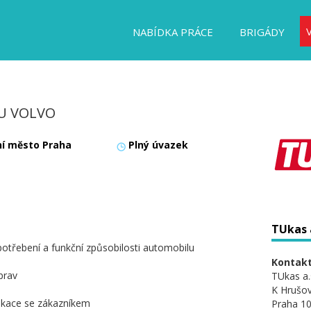
NABÍDKA PRÁCE
BRIGÁDY
U VOLVO
ní město Praha
Plný úvazek
TUkas a
otřebení a funkční způsobilosti automobilu
Kontakt
prav
TUkas a.
K Hrušo
ikace se zákazníkem
Praha 10