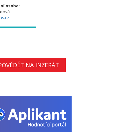
ní osoba:
xlová
as.cz
POVĚDĚT NA INZERÁT