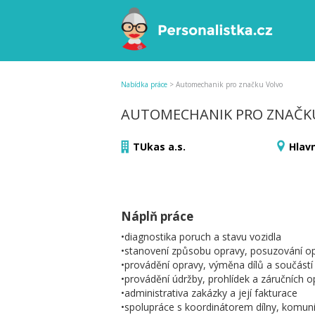
Nabídka práce
>
Automechanik pro značku Volvo
AUTOMECHANIK PRO ZNAČK
TUkas a.s.
Hlav
Náplň práce
•diagnostika poruch a stavu vozidla
•stanovení způsobu opravy, posuzování op
•provádění opravy, výměna dílů a součástí
•provádění údržby, prohlídek a záručních o
•administrativa zakázky a její fakturace
•spolupráce s koordinátorem dílny, komun