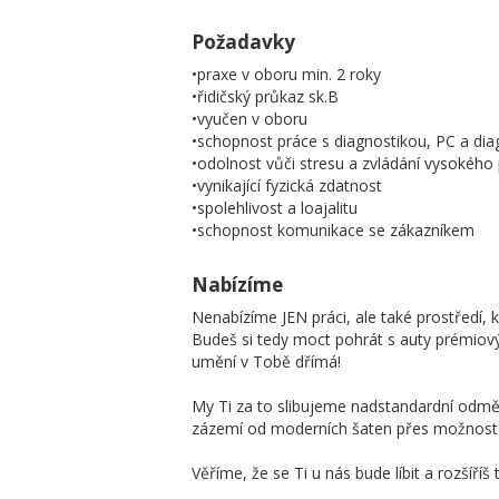
Požadavky
•praxe v oboru min. 2 roky
•řidičský průkaz sk.B
•vyučen v oboru
•schopnost práce s diagnostikou, PC a di
•odolnost vůči stresu a zvládání vysokéh
•vynikající fyzická zdatnost
•spolehlivost a loajalitu
•schopnost komunikace se zákazníkem
Nabízíme
Nenabízíme JEN práci, ale také prostředí, 
Budeš si tedy moct pohrát s auty prémiový
umění v Tobě dřímá!
My Ti za to slibujeme nadstandardní odměny
zázemí od moderních šaten přes možnost 
Věříme, že se Ti u nás bude líbit a rozšíříš 