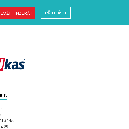
PŘIHLÁSIT
VLOŽIT INZERÁT
.s.
:
s.
vu 344/6
2 00