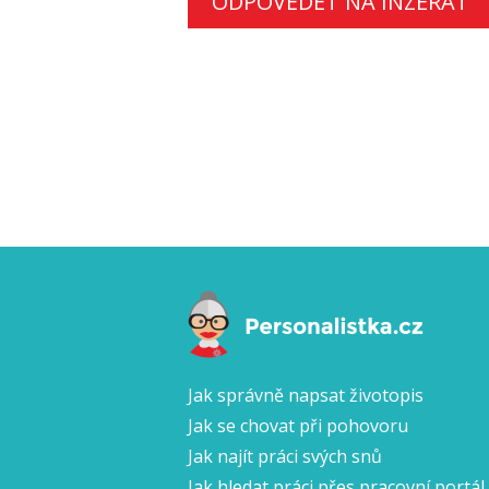
ODPOVĚDĚT NA INZERÁT
Jak správně napsat životopis
Jak se chovat při pohovoru
Jak najít práci svých snů
Jak hledat práci přes pracovní portál