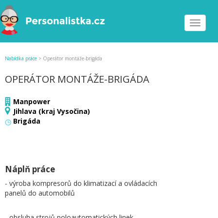
Toggle
navigat
Nabídka práce
>
Operátor montáže-brigáda
OPERÁTOR MONTÁŽE-BRIGÁDA
Manpower
Jihlava (kraj Vysočina)
Brigáda
Náplň práce
- výroba kompresorů do klimatizací a ovládacích
panelů do automobilů
- obsluha strojů poloautomatických linek