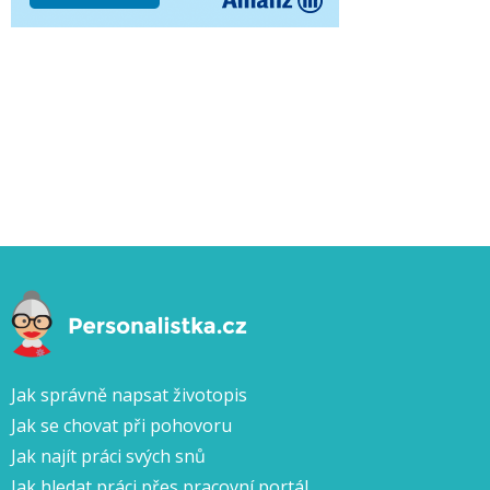
Jak správně napsat životopis
Jak se chovat při pohovoru
Jak najít práci svých snů
Jak hledat práci přes pracovní portál