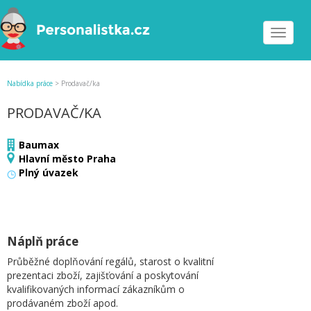
Toggle
navigat
Nabídka práce
>
Prodavač/ka
PRODAVAČ/KA
Baumax
Hlavní město Praha
Plný úvazek
Náplň práce
Průběžné doplňování regálů, starost o kvalitní
prezentaci zboží, zajišťování a poskytování
kvalifikovaných informací zákazníkům o
prodávaném zboží apod.