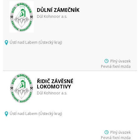
DŮLNÍ ZÁMEČNÍK
Důl Kohinoor a.s.
Ústí nad Labem (Ústecký kraj)
Plný úvazek
Pevná fixní mzda
ŘIDIČ ZÁVĚSNÉ
LOKOMOTIVY
Důl Kohinoor a.s.
Ústí nad Labem (Ústecký kraj)
Plný úvazek
Pevná fixní mzda