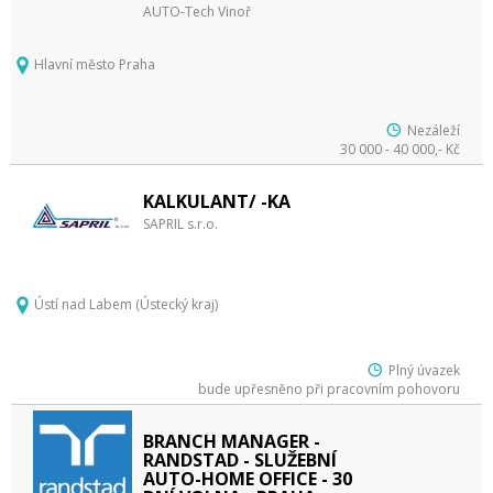
AUTO-Tech Vinoř
Hlavní město Praha
Nezáleží
30 000 - 40 000,- Kč
KALKULANT/ -KA
SAPRIL s.r.o.
Ústí nad Labem (Ústecký kraj)
Plný úvazek
bude upřesněno při pracovním pohovoru
BRANCH MANAGER -
RANDSTAD - SLUŽEBNÍ
AUTO-HOME OFFICE - 30