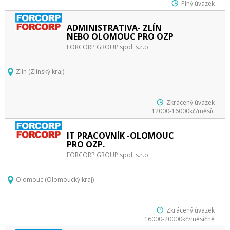
Plný úvazek
ADMINISTRATIVA- ZLÍN
NEBO OLOMOUC PRO OZP
FORCORP GROUP spol. s.r.o.
Zlín (Zlínský kraj)
Zkrácený úvazek
12000-16000kč/měsíc
IT PRACOVNÍK -OLOMOUC
PRO OZP.
FORCORP GROUP spol. s.r.o.
Olomouc (Olomoucký kraj)
Zkrácený úvazek
16000-20000kč/měsíčně