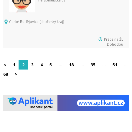
Personalistka.cz
České Budějovice (Jihočeský kraj)
Práce na ŽL
Dohodou
<
1
2
3
4
5
…
18
…
35
…
51
…
68
>