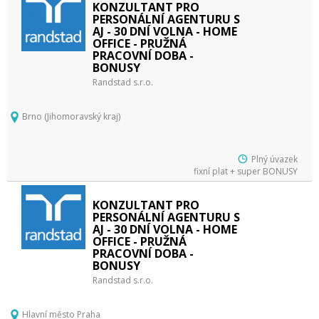
KONZULTANT PRO
PERSONÁLNÍ AGENTURU S
AJ - 30 DNÍ VOLNA - HOME
OFFICE - PRUŽNÁ
PRACOVNÍ DOBA -
BONUSY
Randstad s.r.o.
Brno (Jihomoravský kraj)
Plný úvazek
fixní plat + super BONUSY
KONZULTANT PRO
PERSONÁLNÍ AGENTURU S
AJ - 30 DNÍ VOLNA - HOME
OFFICE - PRUŽNÁ
PRACOVNÍ DOBA -
BONUSY
Randstad s.r.o.
Hlavní město Praha