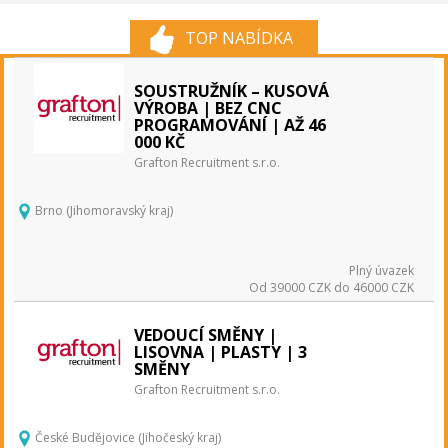
TOP NABÍDKA
SOUSTRUŽNÍK – KUSOVÁ
VÝROBA | BEZ CNC
PROGRAMOVÁNÍ | AŽ 46
000 KČ
Grafton Recruitment s.r.o.
Brno (Jihomoravský kraj)
Plný úvazek
Od 39000 CZK do 46000 CZK
VEDOUCÍ SMĚNY |
LISOVNA | PLASTY | 3
SMĚNY
Grafton Recruitment s.r.o.
České Budějovice (Jihočeský kraj)