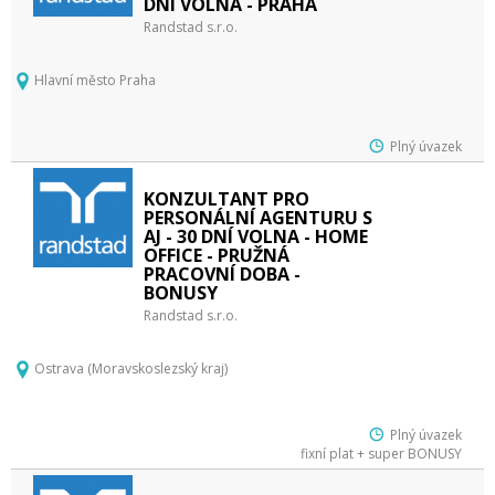
DNÍ VOLNA - PRAHA
Randstad s.r.o.
Hlavní město Praha
Plný úvazek
KONZULTANT PRO
PERSONÁLNÍ AGENTURU S
AJ - 30 DNÍ VOLNA - HOME
OFFICE - PRUŽNÁ
PRACOVNÍ DOBA -
BONUSY
Randstad s.r.o.
Ostrava (Moravskoslezský kraj)
Plný úvazek
fixní plat + super BONUSY