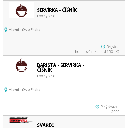
SERVÍRKA - ČÍŠNÍK
Foxley s.r.o.
Hlavní město Praha
Brigáda
hodinová mzda od 150,- Kč
BARISTA - SERVÍRKA -
ČÍŠNÍK
Foxley s.r.o.
Hlavní město Praha
Plný úvazek
45000
SVÁŘEČ