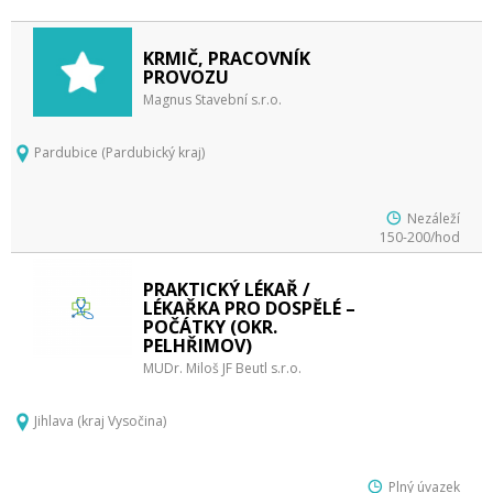
KRMIČ, PRACOVNÍK
PROVOZU
Magnus Stavební s.r.o.
Pardubice (Pardubický kraj)
Nezáleží
150-200/hod
PRAKTICKÝ LÉKAŘ /
LÉKAŘKA PRO DOSPĚLÉ –
POČÁTKY (OKR.
PELHŘIMOV)
MUDr. Miloš JF Beutl s.r.o.
Jihlava (kraj Vysočina)
Plný úvazek