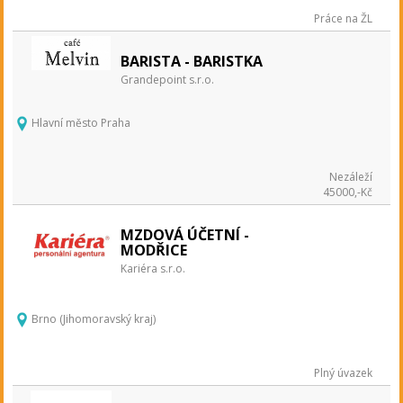
Práce na ŽL
BARISTA - BARISTKA
Grandepoint s.r.o.
Hlavní město Praha
Nezáleží
45000,-Kč
MZDOVÁ ÚČETNÍ -
MODŘICE
Kariéra s.r.o.
Brno (Jihomoravský kraj)
Plný úvazek