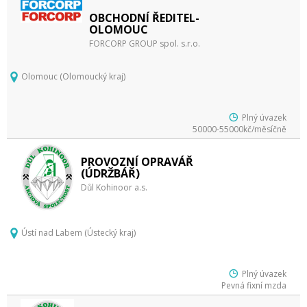
OBCHODNÍ ŘEDITEL-
OLOMOUC
FORCORP GROUP spol. s.r.o.
Olomouc (Olomoucký kraj)
Plný úvazek
50000-55000kč/měsíčně
PROVOZNÍ OPRAVÁŘ
(ÚDRŽBÁŘ)
Důl Kohinoor a.s.
Ústí nad Labem (Ústecký kraj)
Plný úvazek
Pevná fixní mzda