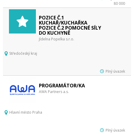
80 000
POZICE Č.1
KUCHAŘ/KUCHAŘKA
POZICE Č.2 POMOCNÉ SÍLY
DO KUCHYNĚ
Jídelna Popelka s.r.o.
Středočeský kraj
Plný úvazek
PROGRAMÁTOR/KA
AWA Partners a.s.
Hlavní město Praha
Plný úvazek