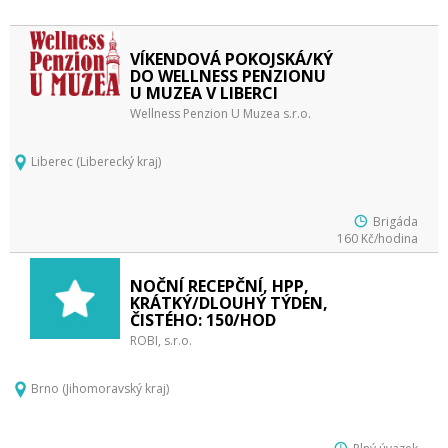
VÍKENDOVÁ POKOJSKÁ/KÝ
DO WELLNESS PENZIONU
U MUZEA V LIBERCI
Wellness Penzion U Muzea s.r.o.
Liberec (Liberecký kraj)
Brigáda
160 Kč/hodina
NOČNÍ RECEPČNÍ, HPP,
KRÁTKÝ/DLOUHÝ TÝDEN,
ČISTÉHO: 150/HOD
ROBI, s.r.o.
Brno (Jihomoravský kraj)