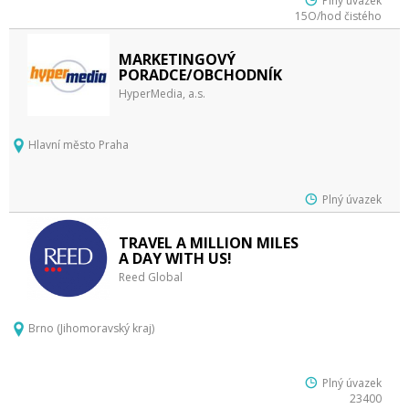
Plný úvazek
15O/hod čistého
MARKETINGOVÝ
PORADCE/OBCHODNÍK
HyperMedia, a.s.
Hlavní město Praha
Plný úvazek
TRAVEL A MILLION MILES
A DAY WITH US!
Reed Global
Brno (Jihomoravský kraj)
Plný úvazek
23400