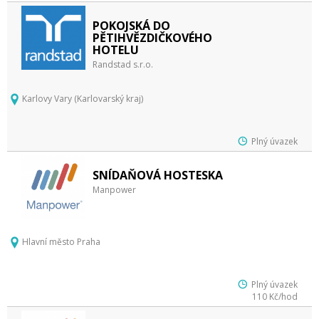
POKOJSKÁ DO
PĚTIHVĚZDIČKOVÉHO
HOTELU
Randstad s.r.o.
Karlovy Vary (Karlovarský kraj)
Plný úvazek
SNÍDAŇOVÁ HOSTESKA
Manpower
Hlavní město Praha
Plný úvazek
110 Kč/hod