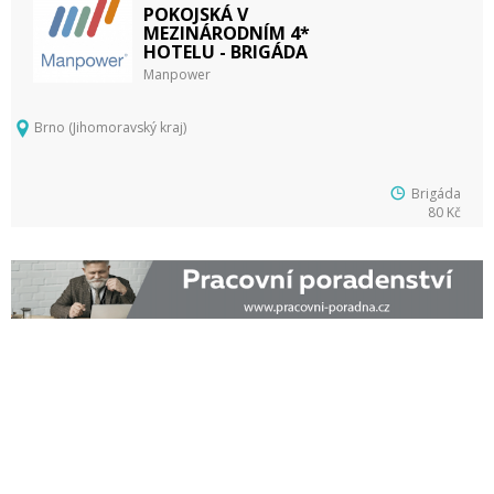
POKOJSKÁ V
MEZINÁRODNÍM 4*
HOTELU - BRIGÁDA
Manpower
Brno (Jihomoravský kraj)
Brigáda
80 Kč