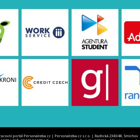
racovní portál Personalistka.cz | Personalistka.cz s.r.o. | Radlická 2343/48, Smíchov 